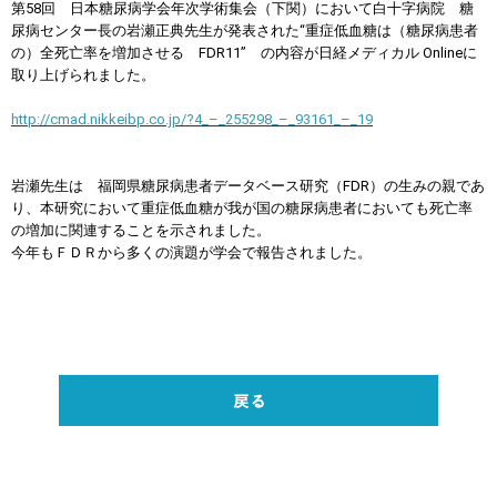
第58回 日本糖尿病学会年次学術集会（下関）において白十字病院 糖
尿病センター長の岩瀬正典先生が発表された“重症低血糖は（糖尿病患者
の）全死亡率を増加させる FDR11” の内容が日経メディカル Onlineに
取り上げられました。
http://cmad.nikkeibp.co.jp/?4_–_255298_–_93161_–_19
岩瀬先生は 福岡県糖尿病患者データベース研究（FDR）の生みの親であ
り、本研究において重症低血糖が我が国の糖尿病患者においても死亡率
の増加に関連することを示されました。
今年もＦＤＲから多くの演題が学会で報告されました。