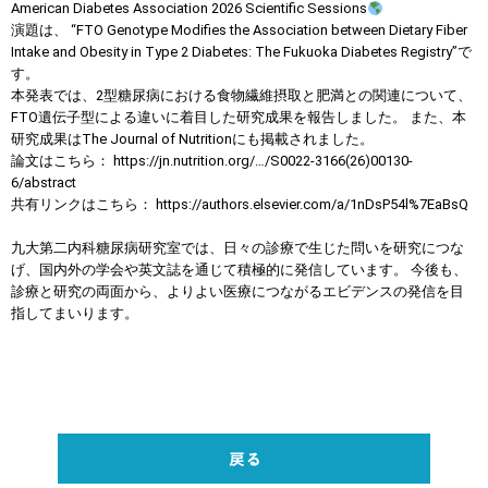
American Diabetes Association 2026 Scientific Sessions
演題は、 “FTO Genotype Modifies the Association between Dietary Fiber
Intake and Obesity in Type 2 Diabetes: The Fukuoka Diabetes Registry”で
す。
本発表では、2型糖尿病における食物繊維摂取と肥満との関連について、
FTO遺伝子型による違いに着目した研究成果を報告しました。 また、本
研究成果はThe Journal of Nutritionにも掲載されました。
論文はこちら： https://jn.nutrition.org/…/S0022-3166(26)00130-
6/abstract
共有リンクはこちら： https://authors.elsevier.com/a/1nDsP54l%7EaBsQ
九大第二内科糖尿病研究室では、日々の診療で生じた問いを研究につな
げ、国内外の学会や英文誌を通じて積極的に発信しています。 今後も、
診療と研究の両面から、よりよい医療につながるエビデンスの発信を目
指してまいります。